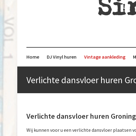
The Single Guys | Val 
DJVINYLHU
Home
DJ Vinyl huren
Vintage aankleding
M
Verlichte dansvloer huren G
Verlichte dansvloer huren Gronin
Wij kunnen voor u een verlichte dansvloer plaatsen vo