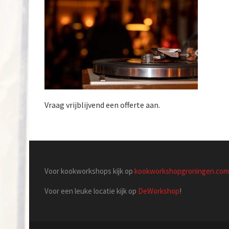
Vraag vrijblijvend een offerte aan.
Voor kookworkshops kijk op
kookworkshopgroningen.com
Voor een leuke locatie kijk op
DeWorkshop
!