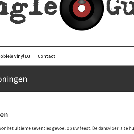
niet van je singletje!
REN.NL
obiele Vinyl DJ
Contact
roningen
gen
or het ultieme seventies gevoel op uw feest. De dansvloer is te hu