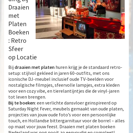
Draaien
met
Platen
Boeken
: Retro
Sfeer
op Locatie
Bij
draaien met platen
huren
krijg je de standaard retro-
setup: stijlvol gekleed in jaren 60-outfits, met ons
iconische DJ-meubel inclusief oude TV-beelden voor
nostalgische filmpjes, sfeervolle lampjes, extra kleden
voor een cozy vibe, en tierelantijntjes die de vinyl-jaren
tot leven brengen.
Bij te boeken
: een verlichte dansvloer geïnspireerd op
Saturday Night Fever, meubels gemaakt van oude platen,
projecties van jouw oude foto’s voor een persoonlijke
touch, en Hollandse bittergarnituur voor de borrel – alles
op maat voor jouw feest.
Draaien met platen boeken
Nederland
was nog nooit zo eenvoudig en compleet!