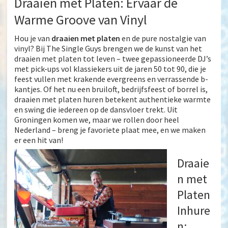
Draaien met Platen: Ervaar de
Warme Groove van Vinyl
Hou je van
draaien met platen
en de pure nostalgie van
vinyl? Bij The Single Guys brengen we de kunst van het
draaien met platen tot leven – twee gepassioneerde DJ’s
met pick-ups vol klassiekers uit de jaren 50 tot 90, die je
feest vullen met krakende evergreens en verrassende b-
kantjes. Of het nu een bruiloft, bedrijfsfeest of borrel is,
draaien met platen huren
betekent authentieke warmte
en swing die iedereen op de dansvloer trekt. Uit
Groningen komen we, maar we rollen door heel
Nederland – breng je favoriete plaat mee, en we maken
er een hit van!
Draaie
n met
Platen
Inhure
n: