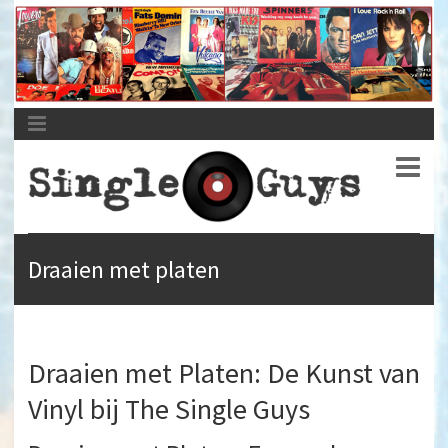
The Single Guys | Val niet van je singletje!
DJVINYLHUREN.NL
Draaien met platen
Draaien met Platen: De Kunst van
Vinyl bij The Single Guys