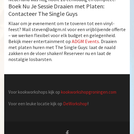
Boek Nu Je Sessie Draaien met Platen:
Contacteer The Single Guys
Klaar om je evenement om te toveren tot een vinyl-
feest? Mail steven@adgm.nl voor een vrijblijvende offerte
– we werken flexibel voor elk budget en gelegenheid.
Bekijk meer entertainment op
ADGM Events
.
Draaien
met platen huren
met The Single Guys: laat de naald
zakken en de vloer shaken! Reserveer nu en laat de
nostalgie losbarsten.
Voor kookworkshops kijk op
kookworkshopgroningen.com
Voor een leuke locatie kijk op
DeWorkshop
!
Facebook